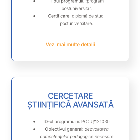
Tipul programului
:
program
postuniversitar.
Certificare
:
diplomă de studii
postuniversitare.
Vezi mai multe detalii
CERCETARE
ȘTIINȚIFICĂ AVANSATĂ
ID-ul programului:
POCU/121030
Obiectivul general:
dezvoltarea
competențelor pedagogice necesare