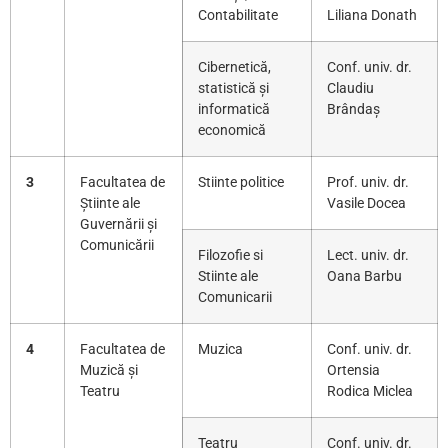
Contabilitate
Liliana Donath
Cibernetică,
Conf. univ. dr.
statistică și
Claudiu
informatică
Brândaș
economică
3
Facultatea de
Stiinte politice
Prof. univ. dr.
Știinte ale
Vasile Docea
Guvernării și
Comunicării
Filozofie si
Lect. univ. dr.
Stiinte ale
Oana Barbu
Comunicarii
4
Facultatea de
Muzica
Conf. univ. dr.
Muzică și
Ortensia
Teatru
Rodica Miclea
Teatru
Conf. univ. dr.