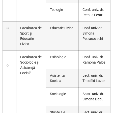
Teologie
Conf. univ. dr.
Remus Feraru
8
Facultatea de
Educatie Fizica
Conf.univ.dr.
Sport și
Simona
Educatie
Petracovschi
Fizica
Facultatea de
Psihologie
Conf. univ. dr.
Sociologie și
Ramona Palos
9
Asistență
Socială
Asistenta
Lect. univ. dr.
Sociala
Theofild Lazar
Sociologie
Asist. univ. dr.
Simona Dabu
Stiinte ale
Lect. univ. dr.