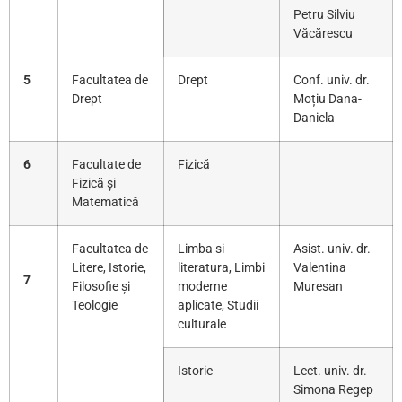
Petru Silviu
Văcărescu
5
Facultatea de
Drept
Conf. univ. dr.
Drept
Moțiu Dana-
Daniela
6
Facultate de
Fizică
Fizică și
Matematică
Facultatea de
Limba si
Asist. univ. dr.
Litere, Istorie,
literatura, Limbi
Valentina
7
Filosofie și
moderne
Muresan
Teologie
aplicate, Studii
culturale
Istorie
Lect. univ. dr.
Simona Regep