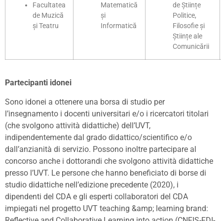
Facultatea
Matematică
de Științe
de Muzică
și
Politice,
și Teatru
Informatică
Filosofie și
Științe ale
Comunicării
Partecipanti idonei
Sono idonei a ottenere una borsa di studio per
l’insegnamento i docenti universitari e/o i ricercatori titolari
(che svolgono attività didattiche) dell’UVT,
indipendentemente dal grado didattico/scientifico e/o
dall’anzianità di servizio. Possono inoltre partecipare al
concorso anche i dottorandi che svolgono attività didattiche
presso l’UVT. Le persone che hanno beneficiato di borse di
studio didattiche nell’edizione precedente (2020), i
dipendenti del CDA e gli esperti collaboratori del CDA
impiegati nel progetto UVT teaching &amp; learning brand:
Reflective and Collaborative Learning into action (CNFIS-FDI-