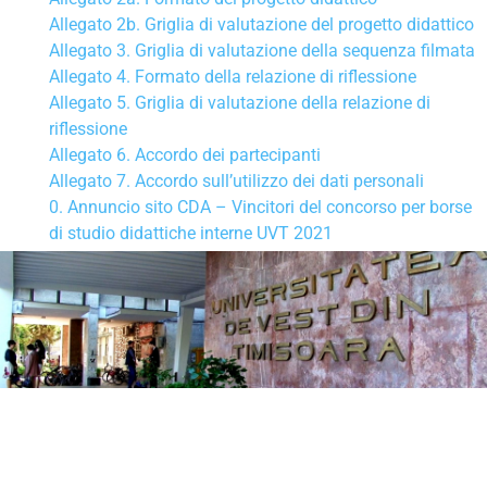
Allegato 2b. Griglia di valutazione del progetto didattico
Allegato 3. Griglia di valutazione della sequenza filmata
Allegato 4. Formato della relazione di riflessione
Allegato 5. Griglia di valutazione della relazione di
riflessione
Allegato 6. Accordo dei partecipanti
Allegato 7. Accordo sull’utilizzo dei dati personali
0. Annuncio sito CDA – Vincitori del concorso per borse
di studio didattiche interne UVT 2021