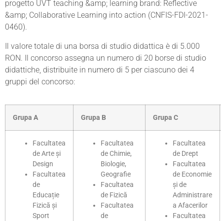
progetto UVT teaching &amp; learning brand: Reflective
&amp; Collaborative Learning into action (CNFIS-FDI-2021-
0460).
Il valore totale di una borsa di studio didattica è di 5.000
RON. Il concorso assegna un numero di 20 borse di studio
didattiche, distribuite in numero di 5 per ciascuno dei 4
gruppi del concorso:
Grupa A
Grupa B
Grupa C
Facultatea
Facultatea
Facultatea
de Arte și
de Chimie,
de Drept
Design
Biologie,
Facultatea
Facultatea
Geografie
de Economie
de
Facultatea
și de
Educație
de Fizică
Administrare
Fizică și
Facultatea
a Afacerilor
Sport
de
Facultatea